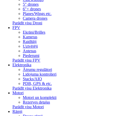
5" drones
6"+ drones
Planes/Wings etc.
Camera drones
Parādīt visu Droni
FPV
Ekrāni/Brilles
Kameras
Raidītāji
Uztvērēji
Antenas
Piederumi
Parādīt visu FPV
Elektronika
Ātrumu regulātori
Lidojuma kontrolieri
Stacks/AIO
PDB, GPS & etc.
Parādīt visu Elektronika
Motori
Motori un komplekti
Rezerves detaļas
Parādīt visu Motori
Rāmji