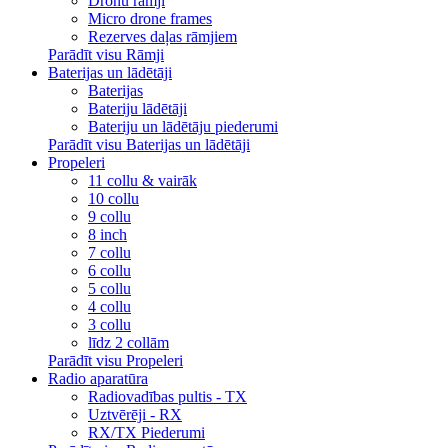
Dronu rāmji
Micro drone frames
Rezerves daļas rāmjiem
Parādīt visu Rāmji
Baterijas un lādētāji
Baterijas
Bateriju lādētāji
Bateriju un lādētāju piederumi
Parādīt visu Baterijas un lādētāji
Propeleri
11 collu & vairāk
10 collu
9 collu
8 inch
7 collu
6 collu
5 collu
4 collu
3 collu
līdz 2 collām
Parādīt visu Propeleri
Radio aparatūra
Radiovadības pultis - TX
Uztvērēji - RX
RX/TX Piederumi