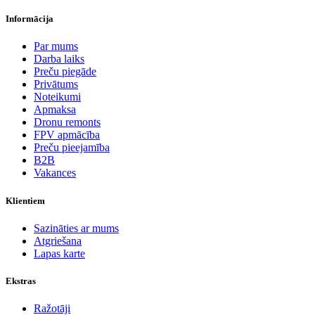
Informācija
Par mums
Darba laiks
Preču piegāde
Privātums
Noteikumi
Apmaksa
Dronu remonts
FPV apmācība
Preču pieejamība
B2B
Vakances
Klientiem
Sazināties ar mums
Atgriešana
Lapas karte
Ekstras
Ražotāji