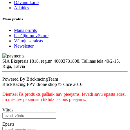
Dāvanu karte
Atlaides
Mans profils
Mans profils
Pasūtījumu vēsture
Vēlmju saraksts
Newsletter
SIA Ekspresis 1818, reg.nr. 40003731808, Tallinas iela 40/2-15,
Riga, Latvia
Powered By BrickracingTeam
BrickRacing FPV drone shop © since 2016
Diemžēl šis produkts pašlaik nav pieejams. Ievadi savu epasta adesi
un mēs tev paziņosim tiklīdz tas būs pieejams.
Vārds
Epasts