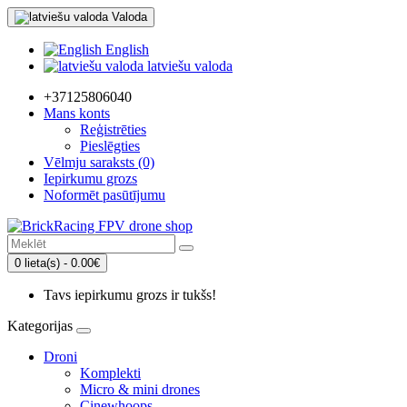
Valoda
English
latviešu valoda
+37125806040
Mans konts
Reģistrēties
Pieslēgties
Vēlmju saraksts (0)
Iepirkumu grozs
Noformēt pasūtījumu
0 lieta(s) - 0.00€
Tavs iepirkumu grozs ir tukšs!
Kategorijas
Droni
Komplekti
Micro & mini drones
Cinewhoops