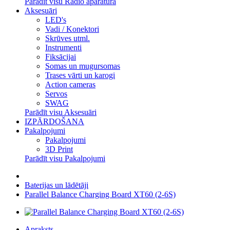
Parādīt visu Radio aparatūra
Aksesuāri
LED's
Vadi / Konektori
Skrūves utml.
Instrumenti
Fiksācijai
Somas un mugursomas
Trases vārti un karogi
Action cameras
Servos
SWAG
Parādīt visu Aksesuāri
IZPĀRDOŠANA
Pakalpojumi
Pakalpojumi
3D Print
Parādīt visu Pakalpojumi
Baterijas un lādētāji
Parallel Balance Charging Board XT60 (2-6S)
Apraksts