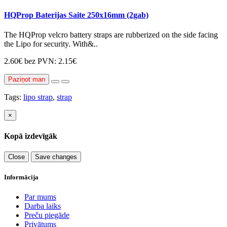
HQProp Baterijas Saite 250x16mm (2gab)
The HQProp velcro battery straps are rubberized on the side facing
the Lipo for security. With&..
2.60€
bez PVN: 2.15€
Paziņot man
Tags:
lipo strap
,
strap
×
Kopā izdevīgāk
Close
Save changes
Informācija
Par mums
Darba laiks
Preču piegāde
Privātums