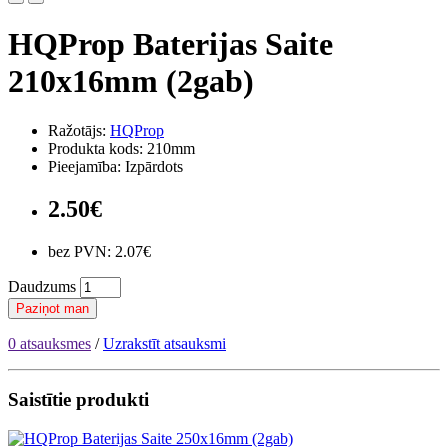
HQProp Baterijas Saite
210x16mm (2gab)
Ražotājs:
HQProp
Produkta kods: 210mm
Pieejamība: Izpārdots
2.50€
bez PVN: 2.07€
Daudzums
Paziņot man
0 atsauksmes
/
Uzrakstīt atsauksmi
Saistītie produkti