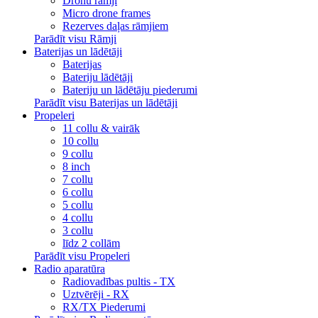
Dronu rāmji
Micro drone frames
Rezerves daļas rāmjiem
Parādīt visu Rāmji
Baterijas un lādētāji
Baterijas
Bateriju lādētāji
Bateriju un lādētāju piederumi
Parādīt visu Baterijas un lādētāji
Propeleri
11 collu & vairāk
10 collu
9 collu
8 inch
7 collu
6 collu
5 collu
4 collu
3 collu
līdz 2 collām
Parādīt visu Propeleri
Radio aparatūra
Radiovadības pultis - TX
Uztvērēji - RX
RX/TX Piederumi