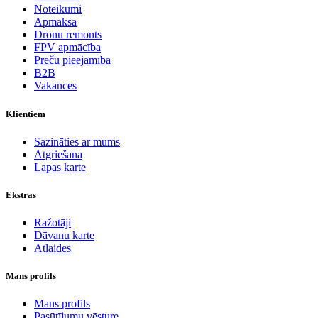
Noteikumi
Apmaksa
Dronu remonts
FPV apmācība
Preču pieejamība
B2B
Vakances
Klientiem
Sazināties ar mums
Atgriešana
Lapas karte
Ekstras
Ražotāji
Dāvanu karte
Atlaides
Mans profils
Mans profils
Pasūtījumu vēsture