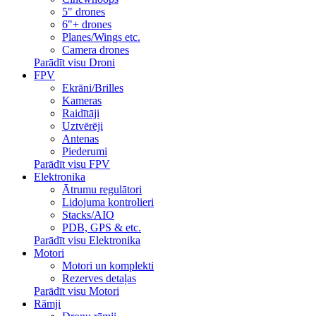
5" drones
6"+ drones
Planes/Wings etc.
Camera drones
Parādīt visu Droni
FPV
Ekrāni/Brilles
Kameras
Raidītāji
Uztvērēji
Antenas
Piederumi
Parādīt visu FPV
Elektronika
Ātrumu regulātori
Lidojuma kontrolieri
Stacks/AIO
PDB, GPS & etc.
Parādīt visu Elektronika
Motori
Motori un komplekti
Rezerves detaļas
Parādīt visu Motori
Rāmji