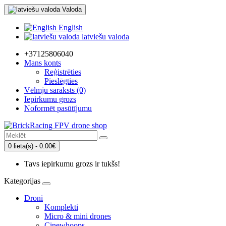
Valoda
English
latviešu valoda
+37125806040
Mans konts
Reģistrēties
Pieslēgties
Vēlmju saraksts (0)
Iepirkumu grozs
Noformēt pasūtījumu
0 lieta(s) - 0.00€
Tavs iepirkumu grozs ir tukšs!
Kategorijas
Droni
Komplekti
Micro & mini drones
Cinewhoops