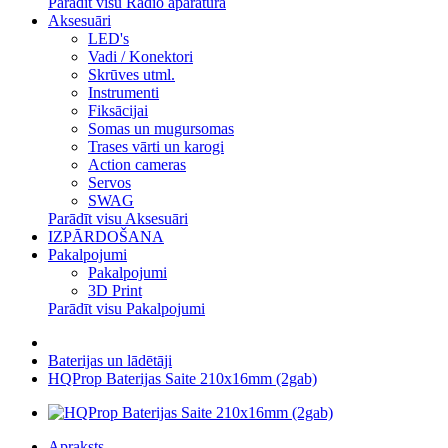
Parādīt visu Radio aparatūra
Aksesuāri
LED's
Vadi / Konektori
Skrūves utml.
Instrumenti
Fiksācijai
Somas un mugursomas
Trases vārti un karogi
Action cameras
Servos
SWAG
Parādīt visu Aksesuāri
IZPĀRDOŠANA
Pakalpojumi
Pakalpojumi
3D Print
Parādīt visu Pakalpojumi
Baterijas un lādētāji
HQProp Baterijas Saite 210x16mm (2gab)
Apraksts