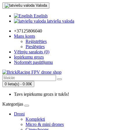
Valoda
English
latviešu valoda
+37125806040
Mans konts
Reģistrēties
Pieslēgties
Vēlmju saraksts (0)
Iepirkumu grozs
Noformēt pasūtījumu
0 lieta(s) - 0.00€
Tavs iepirkumu grozs ir tukšs!
Kategorijas
Droni
Komplekti
Micro & mini drones
Cinewhoops