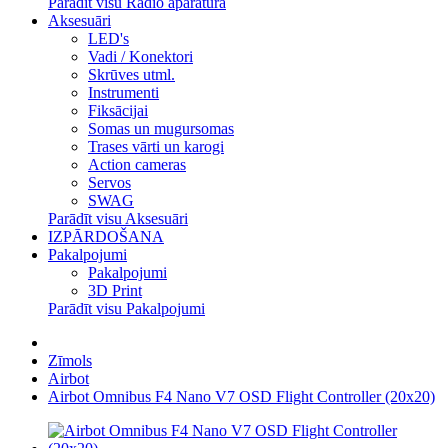
Parādīt visu Radio aparatūra
Aksesuāri
LED's
Vadi / Konektori
Skrūves utml.
Instrumenti
Fiksācijai
Somas un mugursomas
Trases vārti un karogi
Action cameras
Servos
SWAG
Parādīt visu Aksesuāri
IZPĀRDOŠANA
Pakalpojumi
Pakalpojumi
3D Print
Parādīt visu Pakalpojumi
Zīmols
Airbot
Airbot Omnibus F4 Nano V7 OSD Flight Controller (20x20)