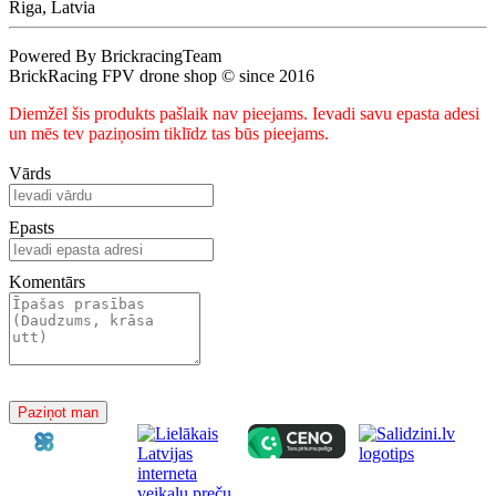
Riga, Latvia
Powered By BrickracingTeam
BrickRacing FPV drone shop © since 2016
Diemžēl šis produkts pašlaik nav pieejams. Ievadi savu epasta adesi
un mēs tev paziņosim tiklīdz tas būs pieejams.
Vārds
Epasts
Komentārs
Paziņot man