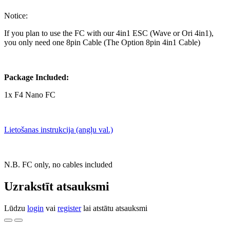
Notice:
If you plan to use the FC with our 4in1 ESC (Wave or Ori 4in1),
you only need one 8pin Cable (The Option 8pin 4in1 Cable)
Package Included:
1x F4 Nano FC
Lietošanas instrukcija (angļu val.)
N.B. FC only, no cables included
Uzrakstīt atsauksmi
Lūdzu
login
vai
register
lai atstātu atsauksmi