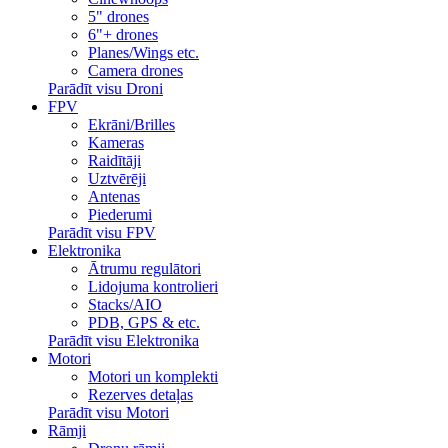
5" drones
6"+ drones
Planes/Wings etc.
Camera drones
Parādīt visu Droni
FPV
Ekrāni/Brilles
Kameras
Raidītāji
Uztvērēji
Antenas
Piederumi
Parādīt visu FPV
Elektronika
Ātrumu regulātori
Lidojuma kontrolieri
Stacks/AIO
PDB, GPS & etc.
Parādīt visu Elektronika
Motori
Motori un komplekti
Rezerves detaļas
Parādīt visu Motori
Rāmji