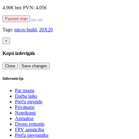
4.90€
bez PVN: 4.05€
Paziņot man
Tags:
micro build
,
20X20
×
Kopā izdevīgāk
Close
Save changes
Informācija
Par mums
Darba laiks
Preču piegāde
Privātums
Noteikumi
Apmaksa
Dronu remonts
FPV apmācība
Preču pieejamība