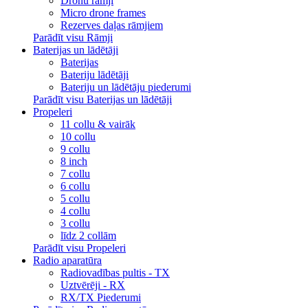
Dronu rāmji
Micro drone frames
Rezerves daļas rāmjiem
Parādīt visu Rāmji
Baterijas un lādētāji
Baterijas
Bateriju lādētāji
Bateriju un lādētāju piederumi
Parādīt visu Baterijas un lādētāji
Propeleri
11 collu & vairāk
10 collu
9 collu
8 inch
7 collu
6 collu
5 collu
4 collu
3 collu
līdz 2 collām
Parādīt visu Propeleri
Radio aparatūra
Radiovadības pultis - TX
Uztvērēji - RX
RX/TX Piederumi