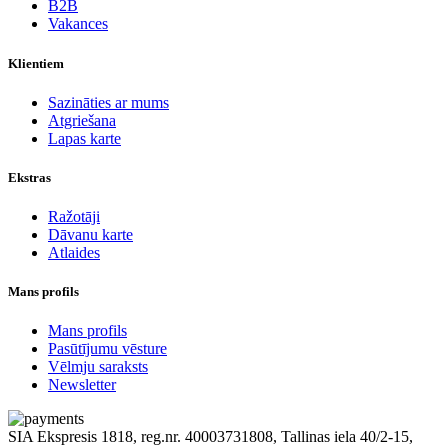
B2B
Vakances
Klientiem
Sazināties ar mums
Atgriešana
Lapas karte
Ekstras
Ražotāji
Dāvanu karte
Atlaides
Mans profils
Mans profils
Pasūtījumu vēsture
Vēlmju saraksts
Newsletter
SIA Ekspresis 1818, reg.nr. 40003731808, Tallinas iela 40/2-15,