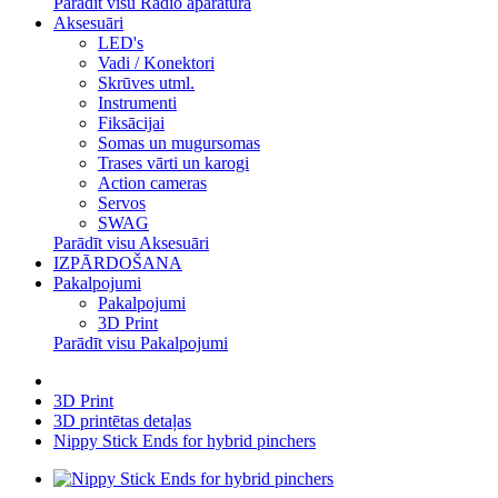
Parādīt visu Radio aparatūra
Aksesuāri
LED's
Vadi / Konektori
Skrūves utml.
Instrumenti
Fiksācijai
Somas un mugursomas
Trases vārti un karogi
Action cameras
Servos
SWAG
Parādīt visu Aksesuāri
IZPĀRDOŠANA
Pakalpojumi
Pakalpojumi
3D Print
Parādīt visu Pakalpojumi
3D Print
3D printētas detaļas
Nippy Stick Ends for hybrid pinchers