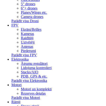
5" drones
6"+ drones
Planes/Wings etc.
Camera drones
Parādīt visu Droni
FPV
Ekrāni/Brilles
Kameras
Raidītāji
Uztvērēji
Antenas
Piederumi
Parādīt visu FPV
Elektronika
Ātrumu regulātori
Lidojuma kontrolieri
Stacks/AIO
PDB, GPS & etc.
Parādīt visu Elektronika
Motori
Motori un komplekti
Rezerves detaļas
Parādīt visu Motori
Rāmji