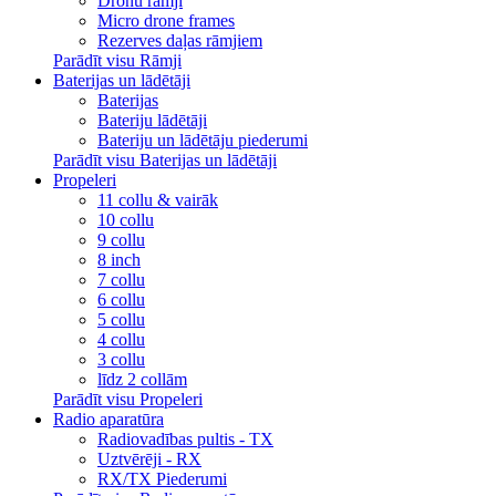
Dronu rāmji
Micro drone frames
Rezerves daļas rāmjiem
Parādīt visu Rāmji
Baterijas un lādētāji
Baterijas
Bateriju lādētāji
Bateriju un lādētāju piederumi
Parādīt visu Baterijas un lādētāji
Propeleri
11 collu & vairāk
10 collu
9 collu
8 inch
7 collu
6 collu
5 collu
4 collu
3 collu
līdz 2 collām
Parādīt visu Propeleri
Radio aparatūra
Radiovadības pultis - TX
Uztvērēji - RX
RX/TX Piederumi