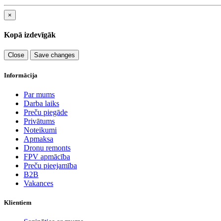
×
Kopā izdevīgāk
Close
Save changes
Informācija
Par mums
Darba laiks
Preču piegāde
Privātums
Noteikumi
Apmaksa
Dronu remonts
FPV apmācība
Preču pieejamība
B2B
Vakances
Klientiem