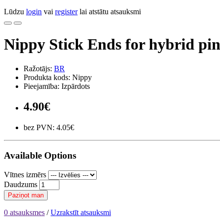
Lūdzu
login
vai
register
lai atstātu atsauksmi
Nippy Stick Ends for hybrid pi
Ražotājs:
BR
Produkta kods: Nippy
Pieejamība: Izpārdots
4.90€
bez PVN: 4.05€
Available Options
Vītnes izmērs
Daudzums
Paziņot man
0 atsauksmes
/
Uzrakstīt atsauksmi