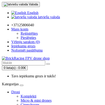
Valoda
English
latviešu valoda
+37125806040
Mans konts
Reģistrēties
Pieslēgties
Vēlmju saraksts (0)
Iepirkumu grozs
Noformēt pasūtījumu
0 lieta(s) - 0.00€
Tavs iepirkumu grozs ir tukšs!
Kategorijas
Droni
Komplekti
Micro & mini drones
Cinewhoops