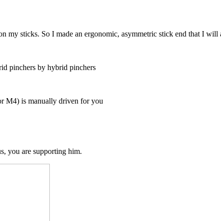
p on my sticks. So I made an ergonomic, asymmetric stick end that I wil
id pinchers by hybrid pinchers
 or M4) is manually driven for you
us, you are supporting him.