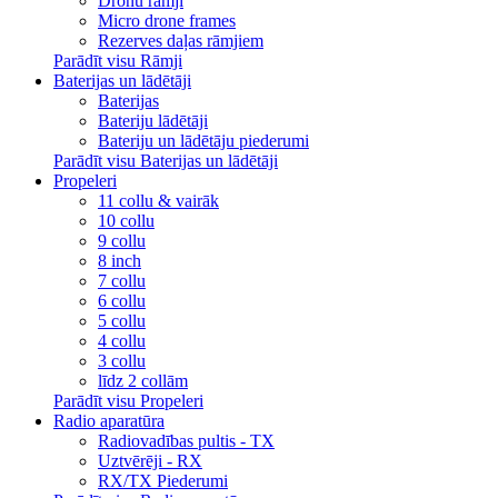
Dronu rāmji
Micro drone frames
Rezerves daļas rāmjiem
Parādīt visu Rāmji
Baterijas un lādētāji
Baterijas
Bateriju lādētāji
Bateriju un lādētāju piederumi
Parādīt visu Baterijas un lādētāji
Propeleri
11 collu & vairāk
10 collu
9 collu
8 inch
7 collu
6 collu
5 collu
4 collu
3 collu
līdz 2 collām
Parādīt visu Propeleri
Radio aparatūra
Radiovadības pultis - TX
Uztvērēji - RX
RX/TX Piederumi