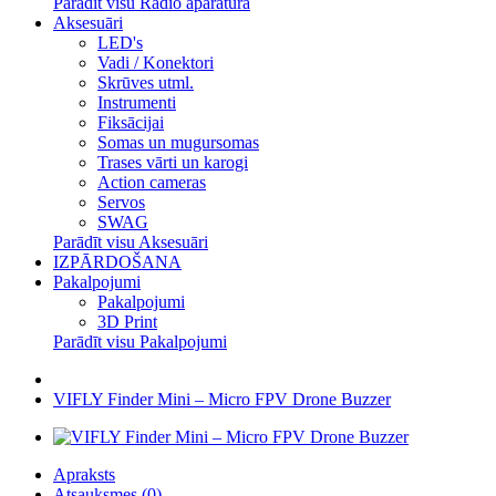
Parādīt visu Radio aparatūra
Aksesuāri
LED's
Vadi / Konektori
Skrūves utml.
Instrumenti
Fiksācijai
Somas un mugursomas
Trases vārti un karogi
Action cameras
Servos
SWAG
Parādīt visu Aksesuāri
IZPĀRDOŠANA
Pakalpojumi
Pakalpojumi
3D Print
Parādīt visu Pakalpojumi
VIFLY Finder Mini – Micro FPV Drone Buzzer
Apraksts
Atsauksmes (0)