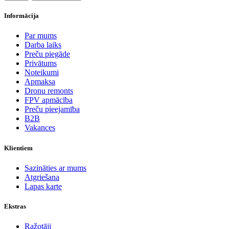
Informācija
Par mums
Darba laiks
Preču piegāde
Privātums
Noteikumi
Apmaksa
Dronu remonts
FPV apmācība
Preču pieejamība
B2B
Vakances
Klientiem
Sazināties ar mums
Atgriešana
Lapas karte
Ekstras
Ražotāji