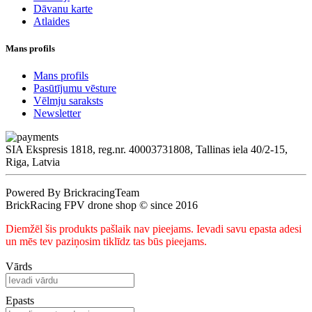
Dāvanu karte
Atlaides
Mans profils
Mans profils
Pasūtījumu vēsture
Vēlmju saraksts
Newsletter
SIA Ekspresis 1818, reg.nr. 40003731808, Tallinas iela 40/2-15,
Riga, Latvia
Powered By BrickracingTeam
BrickRacing FPV drone shop © since 2016
Diemžēl šis produkts pašlaik nav pieejams. Ievadi savu epasta adesi
un mēs tev paziņosim tiklīdz tas būs pieejams.
Vārds
Epasts