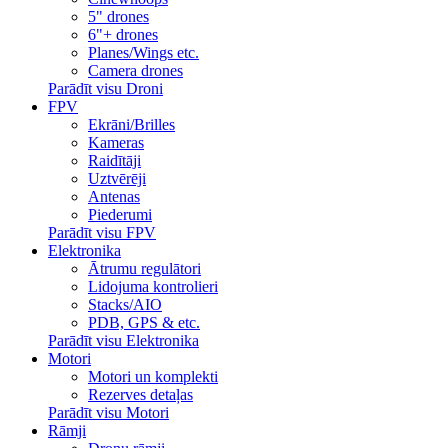
5" drones
6"+ drones
Planes/Wings etc.
Camera drones
Parādīt visu Droni
FPV
Ekrāni/Brilles
Kameras
Raidītāji
Uztvērēji
Antenas
Piederumi
Parādīt visu FPV
Elektronika
Ātrumu regulātori
Lidojuma kontrolieri
Stacks/AIO
PDB, GPS & etc.
Parādīt visu Elektronika
Motori
Motori un komplekti
Rezerves detaļas
Parādīt visu Motori
Rāmji