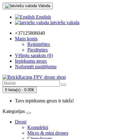
Valoda
English
latviešu valoda
+37125806040
Mans konts
Reģistrēties
Pieslēgties
Vēlmju saraksts (0)
Iepirkumu grozs
Noformēt pasūtījumu
0 lieta(s) - 0.00€
Tavs iepirkumu grozs ir tukšs!
Kategorijas
Droni
Komplekti
Micro & mini drones
Cinewhoops