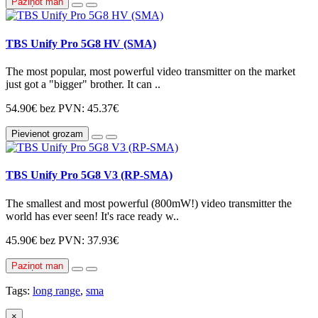
Paziņot man
TBS Unify Pro 5G8 HV (SMA)
The most popular, most powerful video transmitter on the market
just got a "bigger" brother. It can ..
54.90€
bez PVN: 45.37€
Pievienot grozam
TBS Unify Pro 5G8 V3 (RP-SMA)
The smallest and most powerful (800mW!) video transmitter the
world has ever seen! It's race ready w..
45.90€
bez PVN: 37.93€
Paziņot man
Tags:
long range
,
sma
×