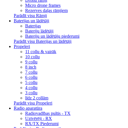
Dronu rāmji
Micro drone frames
Rezerves daļas rāmjiem
Parādīt visu Rāmji
Baterijas un lādētāji
Baterijas
Bateriju lādētāji
Bateriju un lādētāju piederumi
Parādīt visu Baterijas un lādētāji
Propeleri
11 collu & vairāk
10 collu
9 collu
8 inch
7 collu
6 collu
5 collu
4 collu
3 collu
līdz 2 collām
Parādīt visu Propeleri
Radio aparatūra
Radiovadības pultis - TX
Uztvērēji - RX
RX/TX Piederumi