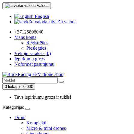
Valoda
English
latviešu valoda
+37125806040
Mans konts
Reģistrēties
Pieslēgties
Vēlmju saraksts (0)
Iepirkumu grozs
Noformēt pasūtījumu
0 lieta(s) - 0.00€
Tavs iepirkumu grozs ir tukšs!
Kategorijas
Droni
Komplekti
Micro & mini drones
Cinewhoops