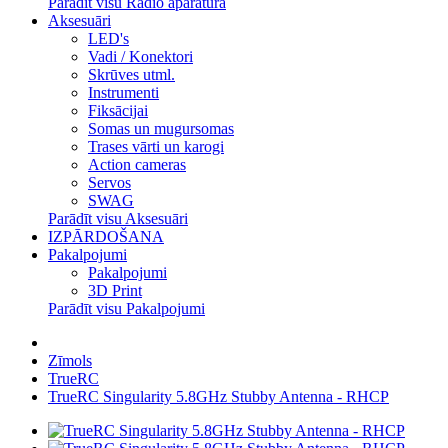
Parādīt visu Radio aparatūra
Aksesuāri
LED's
Vadi / Konektori
Skrūves utml.
Instrumenti
Fiksācijai
Somas un mugursomas
Trases vārti un karogi
Action cameras
Servos
SWAG
Parādīt visu Aksesuāri
IZPĀRDOŠANA
Pakalpojumi
Pakalpojumi
3D Print
Parādīt visu Pakalpojumi
Zīmols
TrueRC
TrueRC Singularity 5.8GHz Stubby Antenna - RHCP