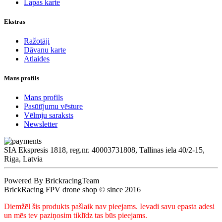
Lapas karte
Ekstras
Ražotāji
Dāvanu karte
Atlaides
Mans profils
Mans profils
Pasūtījumu vēsture
Vēlmju saraksts
Newsletter
SIA Ekspresis 1818, reg.nr. 40003731808, Tallinas iela 40/2-15,
Riga, Latvia
Powered By BrickracingTeam
BrickRacing FPV drone shop © since 2016
Diemžēl šis produkts pašlaik nav pieejams. Ievadi savu epasta adesi
un mēs tev paziņosim tiklīdz tas būs pieejams.