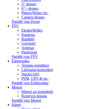
5" drones
6"+ drones
Planes/Wings etc.
Camera drones
Parādīt visu Droni
FPV
Ekrāni/Brilles
Kameras
Raidītāji
Uztvērēji
Antenas
Piederumi
Parādīt visu FPV
Elektronika
Ātrumu regulātori
Lidojuma kontrolieri
Stacks/AIO
PDB, GPS & etc.
Parādīt visu Elektronika
Motori
Motori un komplekti
Rezerves detaļas
Parādīt visu Motori
Rāmji