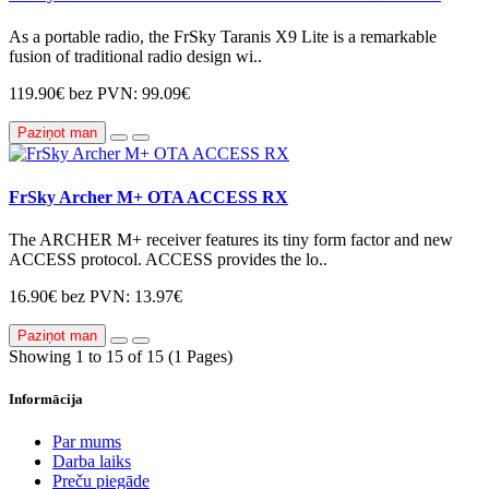
As a portable radio, the FrSky Taranis X9 Lite is a remarkable
fusion of traditional radio design wi..
119.90€
bez PVN: 99.09€
Paziņot man
FrSky Archer M+ OTA ACCESS RX
The ARCHER M+ receiver features its tiny form factor and new
ACCESS protocol. ACCESS provides the lo..
16.90€
bez PVN: 13.97€
Paziņot man
Showing 1 to 15 of 15 (1 Pages)
Informācija
Par mums
Darba laiks
Preču piegāde