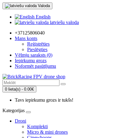
Valoda
English
latviešu valoda
+37125806040
Mans konts
Reģistrēties
Pieslēgties
Vēlmju saraksts (0)
Iepirkumu grozs
Noformēt pasūtījumu
0 lieta(s) - 0.00€
Tavs iepirkumu grozs ir tukšs!
Kategorijas
Droni
Komplekti
Micro & mini drones
Cinewhoops