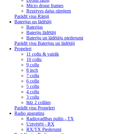
Dronu rāmji
Micro drone frames
Rezerves daļas rāmjiem
Parādīt visu Rāmji
Baterijas un lādētāji
Baterijas
Bateriju lādētāji
Bateriju un lādētāju piederumi
Parādīt visu Baterijas un lādētāji
Propeleri
11 collu & vairāk
10 collu
9 collu
8 inch
7 collu
6 collu
5 collu
4 collu
3 collu
līdz 2 collām
Parādīt visu Propeleri
Radio aparatūra
Radiovadības pultis - TX
Uztvērēji - RX
RX/TX Piederumi