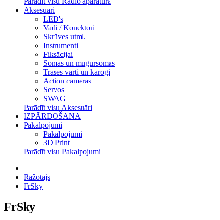
Parādīt visu Radio aparatūra
Aksesuāri
LED's
Vadi / Konektori
Skrūves utml.
Instrumenti
Fiksācijai
Somas un mugursomas
Trases vārti un karogi
Action cameras
Servos
SWAG
Parādīt visu Aksesuāri
IZPĀRDOŠANA
Pakalpojumi
Pakalpojumi
3D Print
Parādīt visu Pakalpojumi
Ražotajs
FrSky
FrSky