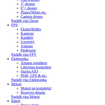
5" drones
6"+ drones
Planes/Wings etc.
Camera drones
Parādīt visu Droni
FPV
Ekrāni/Brilles
Kameras
Raidītāji
Uztvērēji
Antenas
Piederumi
Parādīt visu FPV
Elektronika
Ātrumu regulātori
Lidojuma kontrolieri
Stacks/AIO
PDB, GPS & etc.
Parādīt visu Elektronika
Motori
Motori un komplekti
Rezerves detaļas
Parādīt visu Motori
Rāmji