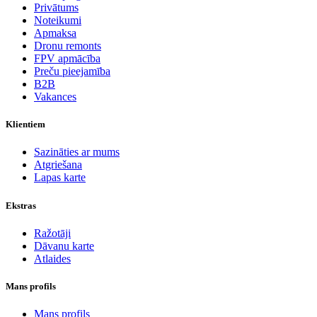
Privātums
Noteikumi
Apmaksa
Dronu remonts
FPV apmācība
Preču pieejamība
B2B
Vakances
Klientiem
Sazināties ar mums
Atgriešana
Lapas karte
Ekstras
Ražotāji
Dāvanu karte
Atlaides
Mans profils
Mans profils