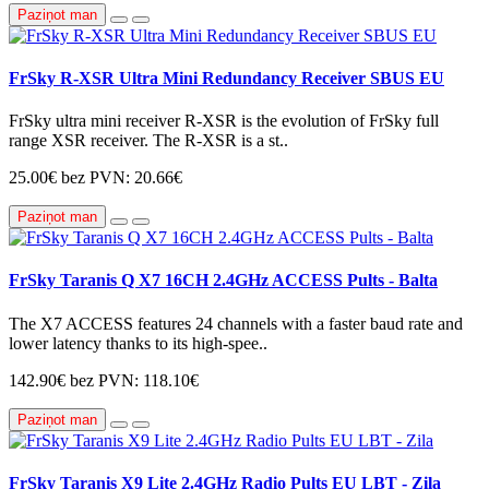
Paziņot man
FrSky R-XSR Ultra Mini Redundancy Receiver SBUS EU
FrSky ultra mini receiver R-XSR is the evolution of FrSky full
range XSR receiver. The R-XSR is a st..
25.00€
bez PVN: 20.66€
Paziņot man
FrSky Taranis Q X7 16CH 2.4GHz ACCESS Pults - Balta
The X7 ACCESS features 24 channels with a faster baud rate and
lower latency thanks to its high-spee..
142.90€
bez PVN: 118.10€
Paziņot man
FrSky Taranis X9 Lite 2.4GHz Radio Pults EU LBT - Zila