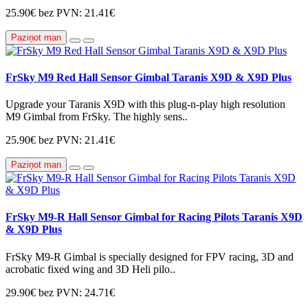
25.90€
bez PVN: 21.41€
Paziņot man
FrSky M9 Red Hall Sensor Gimbal Taranis X9D & X9D Plus
Upgrade your Taranis X9D with this plug-n-play high resolution
M9 Gimbal from FrSky. The highly sens..
25.90€
bez PVN: 21.41€
Paziņot man
FrSky M9-R Hall Sensor Gimbal for Racing Pilots Taranis X9D
& X9D Plus
FrSky M9-R Gimbal is specially designed for FPV racing, 3D and
acrobatic fixed wing and 3D Heli pilo..
29.90€
bez PVN: 24.71€