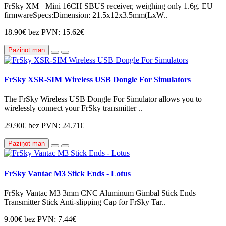
FrSky XM+ Mini 16CH SBUS receiver, weighing only 1.6g. EU
firmwareSpecs:Dimension: 21.5x12x3.5mm(LxW..
18.90€
bez PVN: 15.62€
Paziņot man
FrSky XSR-SIM Wireless USB Dongle For Simulators
The FrSky Wireless USB Dongle For Simulator allows you to
wirelessly connect your FrSky transmitter ..
29.90€
bez PVN: 24.71€
Paziņot man
FrSky Vantac M3 Stick Ends - Lotus
FrSky Vantac M3 3mm CNC Aluminum Gimbal Stick Ends
Transmitter Stick Anti-slipping Cap for FrSky Tar..
9.00€
bez PVN: 7.44€