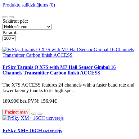
Produktu salīdzinājums (0)
Sakārtot pēc:
Parādīt:
FrSky Taranis Q X7S with M7 Hall Sensor Gimbal 16
Channels Transmitter Carbon finish ACCESS
The X7S ACCESS features 24 channels with a faster baud rate and
lower latency thanks to its high-spe..
189.90€
bez PVN: 156.94€
Paziņot man
FrSky XM+ 16CH uztvērējs