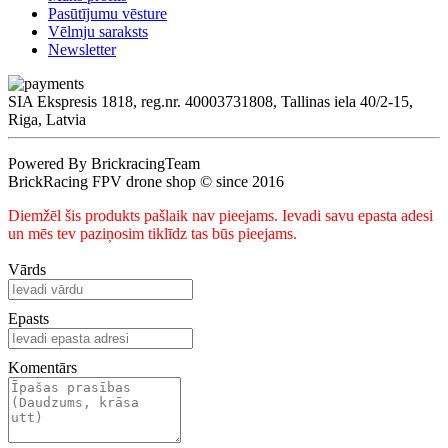
Pasūtījumu vēsture
Vēlmju saraksts
Newsletter
SIA Ekspresis 1818, reg.nr. 40003731808, Tallinas iela 40/2-15,
Riga, Latvia
Powered By BrickracingTeam
BrickRacing FPV drone shop © since 2016
Diemžēl šis produkts pašlaik nav pieejams. Ievadi savu epasta adesi
un mēs tev paziņosim tiklīdz tas būs pieejams.
Vārds
Epasts
Komentārs