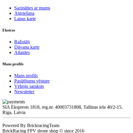
Sazināties ar mums
Atgriešana
Lapas karte
Ekstras
Ražotāji
Dāvanu karte
Atlaides
Mans profils
Mans profils
Pasūtījumu vēsture
Vēlmju saraksts
Newsletter
SIA Ekspresis 1818, reg.nr. 40003731808, Tallinas iela 40/2-15,
Riga, Latvia
Powered By BrickracingTeam
BrickRacing FPV drone shop © since 2016