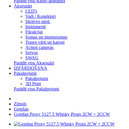
Parādīt visu Radio aparatūra
Aksesuāri
LED's
Vadi / Konektori
Skrūves utml.
Instrumenti
Fiksācijai
Somas un mugursomas
Trases vārti un karogi
Action cameras
Servos
SWAG
Parādīt visu Aksesuāri
IZPĀRDOŠANA
Pakalpojumi
Pakalpojumi
3D Print
Parādīt visu Pakalpojumi
Zīmols
Gemfan
Gemfan Proxy 5127.5 Whisky Props 2CW + 2CCW