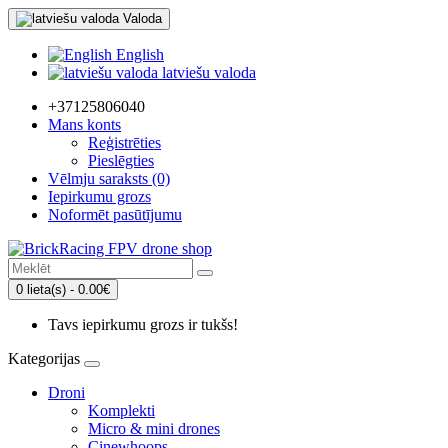
Valoda
English
latviešu valoda
+37125806040
Mans konts
Reģistrēties
Pieslēgties
Vēlmju saraksts (0)
Iepirkumu grozs
Noformēt pasūtījumu
0 lieta(s) - 0.00€
Tavs iepirkumu grozs ir tukšs!
Kategorijas
Droni
Komplekti
Micro & mini drones
Cinewhoops