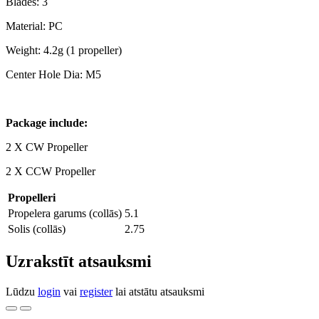
Blades: 3
Material: PC
Weight: 4.2g (1 propeller)
Center Hole Dia: M5
Package include:
2 X CW Propeller
2 X CCW Propeller
Propelleri
Propelera garums (collās)
5.1
Solis (collās)
2.75
Uzrakstīt atsauksmi
Lūdzu
login
vai
register
lai atstātu atsauksmi