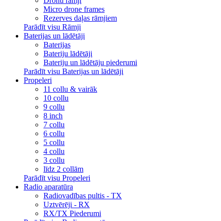
Dronu rāmji
Micro drone frames
Rezerves daļas rāmjiem
Parādīt visu Rāmji
Baterijas un lādētāji
Baterijas
Bateriju lādētāji
Bateriju un lādētāju piederumi
Parādīt visu Baterijas un lādētāji
Propeleri
11 collu & vairāk
10 collu
9 collu
8 inch
7 collu
6 collu
5 collu
4 collu
3 collu
līdz 2 collām
Parādīt visu Propeleri
Radio aparatūra
Radiovadības pultis - TX
Uztvērēji - RX
RX/TX Piederumi