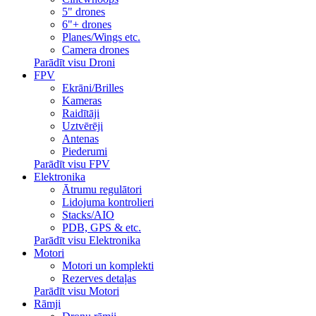
5" drones
6"+ drones
Planes/Wings etc.
Camera drones
Parādīt visu Droni
FPV
Ekrāni/Brilles
Kameras
Raidītāji
Uztvērēji
Antenas
Piederumi
Parādīt visu FPV
Elektronika
Ātrumu regulātori
Lidojuma kontrolieri
Stacks/AIO
PDB, GPS & etc.
Parādīt visu Elektronika
Motori
Motori un komplekti
Rezerves detaļas
Parādīt visu Motori
Rāmji